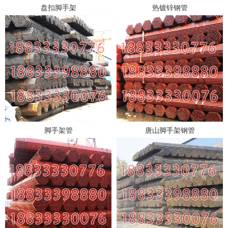
盘扣脚手架
热镀锌钢管
脚手架管
唐山脚手架钢管