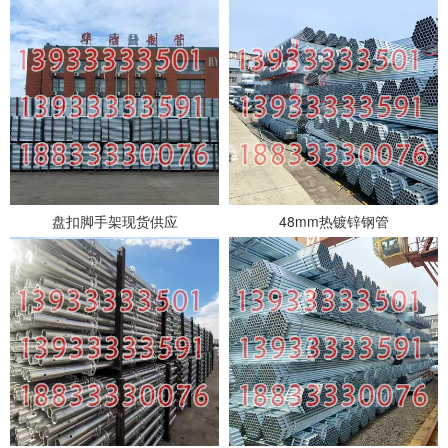
盘扣脚手架现货供应
48mm热镀锌钢管