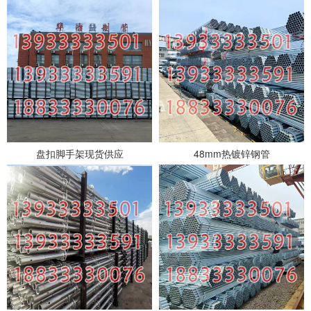
盘扣脚手架现货供应
48mm热镀锌钢管