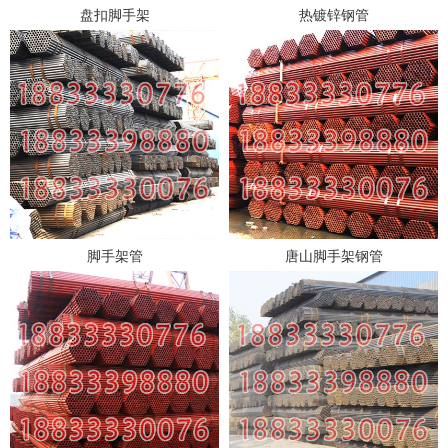
盘扣脚手架
热镀锌钢管
脚手架管
唐山脚手架钢管